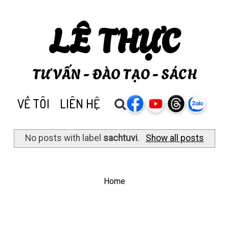
LÊ THỰC
TƯ VẤN - ĐÀO TẠO - SÁCH
VỀ TÔI
LIÊN HỆ
No posts with label
sachtuvi
.
Show all posts
Home