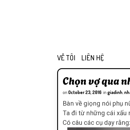
VỀ TÔI
LIÊN HỆ
Chọn vợ qua nh
on
October 23, 2016
in
giadinh
,
nh
Bàn về giọng nói phụ n
Ta đi từ những cái xấu 
Có câu các cụ dạy rằng: 