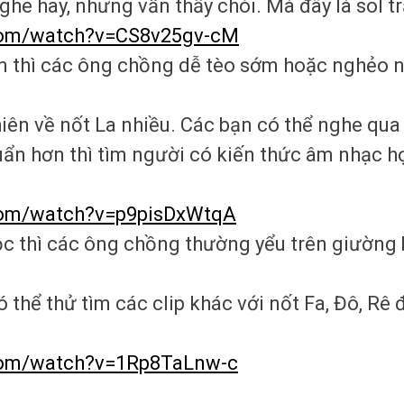
nghe hay, nhưng vẫn thấy chói. Mà đây là sol t
com/watch?v=CS8v25gv-cM
im thì các ông chồng dễ tèo sớm hoặc nghẻo n
iên về nốt La nhiều. Các bạn có thể nghe qua 
uẩn hơn thì tìm người có kiến thức âm nhạc 
com/watch?v=p9pisDxWtqA
ộc thì các ông chồng thường yểu trên giường 
 thể thử tìm các clip khác với nốt Fa, Đô, Rê 
com/watch?v=1Rp8TaLnw-c